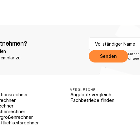
itnehmen?
ien 
Mit der
Senden
xemplar zu.
unsere 
VERGLEICHE
tionsrechner
Angebotsvergleich
rechner
Fachbetriebe finden
echner
chenrechner
rgrößenrechner
ftlichkeitsrechner