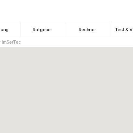
rung
Ratgeber
Rechner
Test & V
 ImSerTec