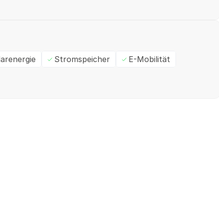
larenergie
Stromspeicher
E-Mobilität
Ein- / Zweifamilienhaus
M
✓
Geprüft