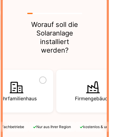
Worauf soll die
Solaranlage
installiert
werden?
ehrfamilienhaus
Firmengebäude
✓
✓
e Fachbetriebe
Nur aus Ihrer Region
kostenlos & unverbindlich