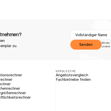
itnehmen?
ien 
Mit der
Senden
xemplar zu.
unsere 
VERGLEICHE
tionsrechner
Angebotsvergleich
rechner
Fachbetriebe finden
echner
chenrechner
rgrößenrechner
ftlichkeitsrechner