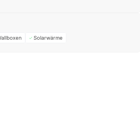
allboxen
Solarwärme
Ein- / Zweifamilienhaus
M
✓
Geprüft