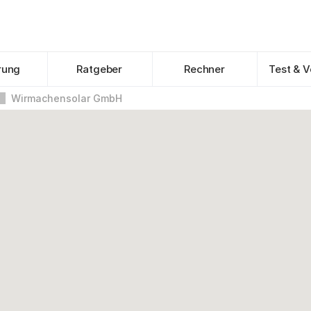
rung
Ratgeber
Rechner
Test & V
Wirmachensolar GmbH