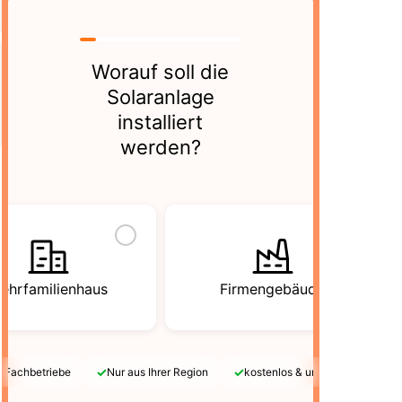
Worauf soll die
Solaranlage
installiert
werden?
ehrfamilienhaus
Firmengebäude
✓
✓
e Fachbetriebe
Nur aus Ihrer Region
kostenlos & unverbindlich