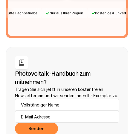
✓
✓
Geprüfte Fachbetriebe
Nur aus Ihrer Region
kostenlos & unverbindl
Photovoltaik -Handbuch zum 
mitnehmen?
Tragen Sie sich jetzt in unseren kostenfreien 
Newsletter ein und wir senden Ihnen Ihr Exemplar zu.
Senden