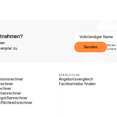
itnehmen?
ien 
Mit der
Senden
xemplar zu.
unsere 
VERGLEICHE
tionsrechner
Angebotsvergleich
rechner
Fachbetriebe finden
echner
chenrechner
rgrößenrechner
ftlichkeitsrechner