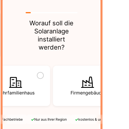
Worauf soll die
Solaranlage
installiert
werden?
ehrfamilienhaus
Firmengebäude
✓
✓
e Fachbetriebe
Nur aus Ihrer Region
kostenlos & unverbindlich