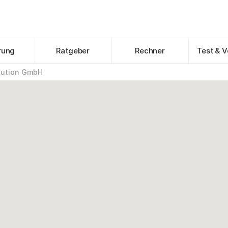
rung
Ratgeber
Rechner
Test & V
olution GmbH