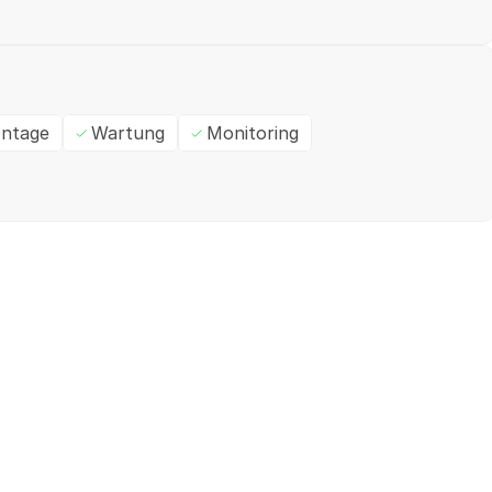
ntage
Wartung
Monitoring
Ein- / Zweifamilienhaus
M
✓
Geprüft