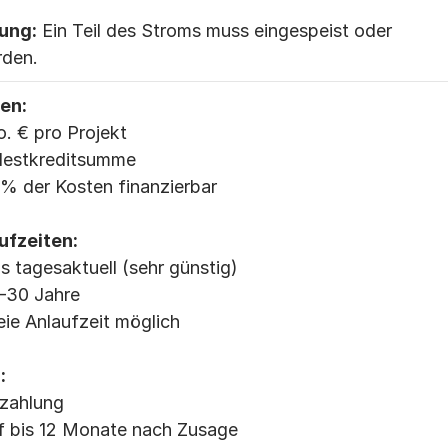
ung:
 Ein Teil des Stroms muss eingespeist oder 
rden.
en:
o. € pro Projekt
destkreditsumme
 % der Kosten finanzierbar
ufzeiten:
ns tagesaktuell (sehr günstig)
2–30 Jahre
eie Anlaufzeit möglich
:
zahlung
uf bis 12 Monate nach Zusage