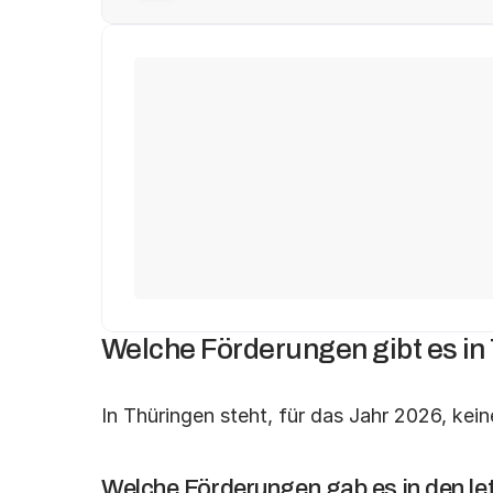
Michael T.
Ute F.
aus Fürth
aus Herne
hat 
2.748 € 
gespart.
hat 
3.294 €
 gesp
Heinrich T.
Jürgen K.
aus Salzhemme
aus Reutlingen
hat 
2.748 €
 gespart.
hat 
5.146 €
 gesp
Welche Förderungen gibt es in
In Thüringen steht, für das Jahr 2026, kei
Welche Förderungen gab es in den le