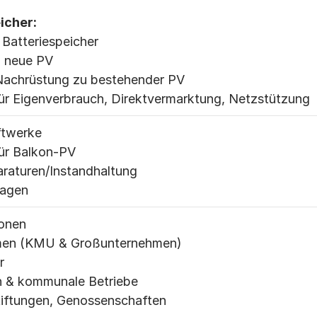
icher:
 Batteriespeicher
+ neue PV
Nachrüstung zu bestehender PV
für Eigenverbrauch, Direktvermarktung, Netzstützung
ftwerke
für Balkon-PV
araturen/Instandhaltung
lagen
sonen
men (KMU & Großunternehmen)
r
 & kommunale Betriebe
Stiftungen, Genossenschaften