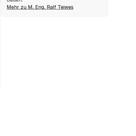
Mehr zu M. Eng. Ralf Teiwes
Michael L.
aus Heidelberg
at 
4.097 €
 gespart.