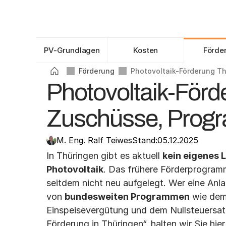
Scroll to view headings
0
%
PV-Grundlagen
Kosten
Förde
Förderung
Photovoltaik-Förderung T
Photovoltaik-Förd
Zuschüsse, Prog
M. Eng. Ralf Teiwes
Stand:
05.12.2025
In Thüringen gibt es aktuell 
kein eigenes 
Photovoltaik
. Das frühere Förderprogram
seitdem nicht neu aufgelegt. Wer eine Anlag
von 
bundesweiten Programmen
 wie dem
Einspeisevergütung und dem Nullsteuersat
Förderung in Thüringen“, halten wir Sie hi