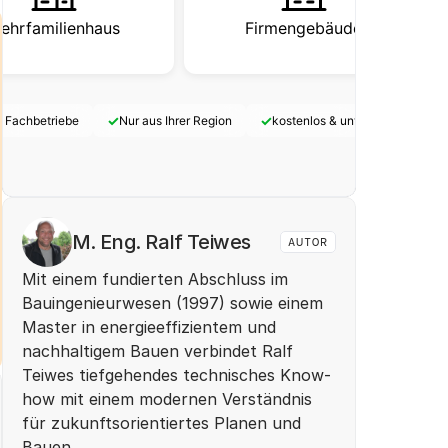
ehrfamilienhaus
Firmengebäude
✓
✓
e Fachbetriebe
Nur aus Ihrer Region
kostenlos & unverbindlich
M. Eng. Ralf Teiwes
AUTOR
Mit einem fundierten Abschluss im 
Bauingenieurwesen (1997) sowie einem 
Master in energieeffizientem und 
nachhaltigem Bauen verbindet Ralf 
Teiwes tiefgehendes technisches Know-
how mit einem modernen Verständnis 
für zukunftsorientiertes Planen und 
Bauen.