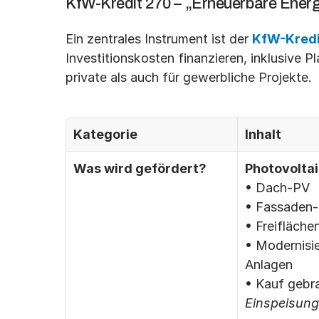
KfW-Kredit 270 – „Erneuerbare Energ
Ein zentrales Instrument ist der 
KfW-Kredi
Investitionskosten finanzieren, inklusive Pl
private als auch für gewerbliche Projekte.
Kategorie
Inhalt
Was wird gefördert?
Photovoltai
• Dach-PV
• Fassaden
• Freifläch
• Modernisi
Anlagen
• Kauf gebr
Einspeisung