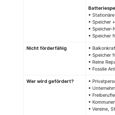
Batteriespe
• Stationäre
• Speicher 
• Speicher-
• Speicher 
Nicht förderfähig
• Balkonkra
• Speicher 
• Reine Rep
• Fossile An
Wer wird gefördert?
• Privatper
• Unterneh
• Freiberufle
• Kommunen
• Vereine, 