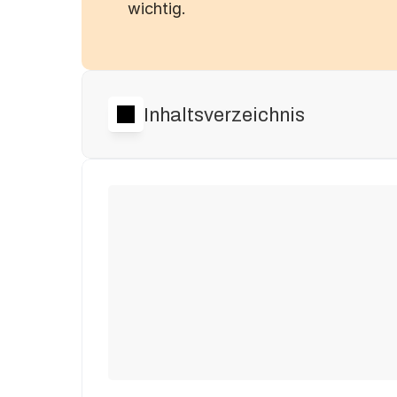
wichtig.
Inhaltsverzeichnis
Michael T.
Ute F.
aus Fürth
aus Herne
hat 
2.748 € 
gespart.
hat 
3.294 €
 gesp
Heinrich T.
Jürgen K.
aus Salzhemme
aus Reutlingen
hat 
2.748 €
 gespart.
hat 
5.146 €
 gesp