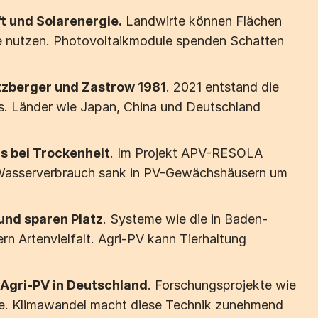
Ein- / Zweifamilienhaus
M
t und Solarenergie.
 Landwirte können Flächen 
e nutzen. Photovoltaikmodule spenden Schatten 
tzberger und Zastrow 1981
. 2021 entstand die 
✓
Geprüft
. Länder wie Japan, China und Deutschland 
s bei Trockenheit
. Im Projekt APV-RESOLA 
 Wasserverbrauch sank in PV-Gewächshäusern um 
und sparen Platz
. Systeme wie die in Baden-
n Artenvielfalt. Agri-PV kann Tierhaltung 
Agri-PV in Deutschland
. Forschungsprojekte wie 
le. Klimawandel macht diese Technik zunehmend 