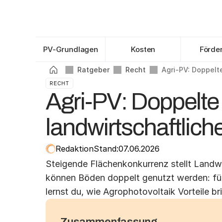
Scroll to view headings
0
%
PV-Grundlagen
Kosten
Förde
Ratgeber
Recht
Agri-PV: Doppelt
RECHT
Agri-PV: Doppelt
landwirtschaftlich
Redaktion
Stand:
07.06.2026
Steigende Flächenkonkurrenz stellt Landwi
können Böden doppelt genutzt werden: für 
lernst du, wie Agrophotovoltaik Vorteile br
Zusammenfassung