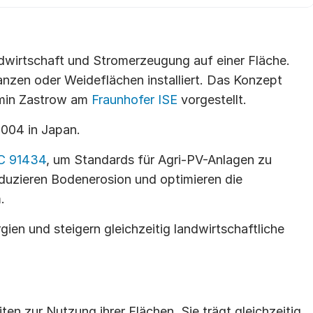
dwirtschaft und Stromerzeugung auf einer Fläche. 
zen oder Weideflächen installiert. Das Konzept 
min Zastrow am 
Fraunhofer ISE
 vorgestellt.
004 in Japan.
C 91434
, um Standards für Agri-PV-Anlagen zu 
uzieren Bodenerosion und optimieren die 
.
en und steigern gleichzeitig landwirtschaftliche 
en zur Nutzung ihrer Flächen. Sie trägt gleichzeitig 