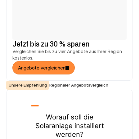
hat 
2.748 € 
gespart.
hat 
3.294 €
 gespart.
h
Heinrich T.
Jürgen K.
aus Salzhemmendorf
aus Reutlingen
hat 
2.748 €
 gespart.
hat 
5.146 €
 gespart.
h
Jetzt bis zu 30 % sparen
Vergleichen Sie bis zu vier Angebote aus Ihrer Region 
kostenlos.
Angebote vergleichen
Unsere Empfehlung
Regionaler Angebotsvergleich
Worauf soll die
Solaranlage installiert
werden?