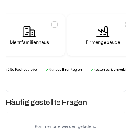
Mehrfamilienhaus
Firmengebäude
✓
✓
Geprüfte Fachbetriebe
Nur aus Ihrer Region
kostenlos & unverbindl
Häufig gestellte Fragen
Kommentare werden geladen...