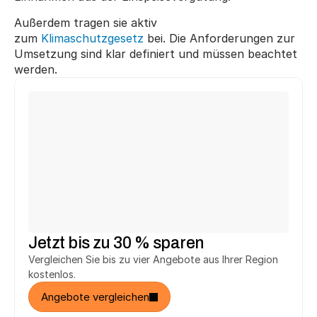
Außerdem tragen sie aktiv 
zum 
Klimaschutzgesetz
 bei. Die Anforderungen zur 
Umsetzung sind klar definiert und müssen beachtet 
werden.
Michael T.
Ute F.
aus Fürth
aus Herne
hat 
2.748 € 
gespart.
hat 
3.294 €
 gespart.
h
Heinrich T.
Jürgen K.
aus Salzhemmendorf
aus Reutlingen
hat 
2.748 €
 gespart.
hat 
5.146 €
 gespart.
h
Jetzt bis zu 30 % sparen
Vergleichen Sie bis zu vier Angebote aus Ihrer Region 
kostenlos.
Angebote vergleichen