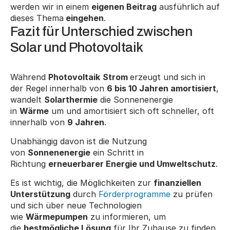
werden wir in einem 
eigenen Beitrag
 ausführlich auf 
dieses Thema
 eingehen
.
Fazit für Unterschied zwischen 
Solar und Photovoltaik
Während 
Photovoltaik
Strom 
erzeugt und sich in 
der Regel innerhalb von 
6 bis 10 Jahren amortisiert
, 
wandelt 
Solarthermie
 die Sonnenenergie 
in 
Wärme
 um und amortisiert sich oft schneller, oft 
innerhalb von 
9 Jahren
.
Unabhängig davon ist die Nutzung 
von 
Sonnenenergie
 ein Schritt in 
Richtung 
erneuerbarer Energie und Umweltschutz
.
Es ist wichtig, die Möglichkeiten zur 
finanziellen 
Unterstützung
 durch 
Förderprogramme
 zu prüfen 
und sich über neue Technologien 
wie 
Wärmepumpen
 zu informieren, um 
die 
bestmögliche Lösung
 für Ihr Zuhause zu finden.