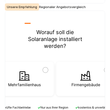
Unsere Empfehlung
Regionaler Angebotsvergleich
Worauf soll die
Solaranlage installiert
werden?
Mehrfamilienhaus
Firmengebäude
✓
✓
Geprüfte Fachbetriebe
Nur aus Ihrer Region
kostenlos & unverbindl