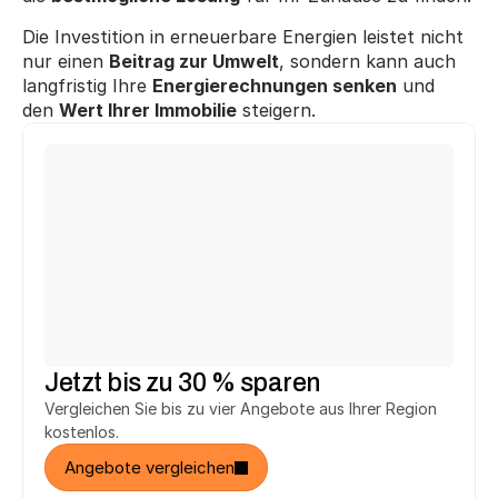
Die Investition in erneuerbare Energien leistet nicht 
nur einen 
Beitrag zur Umwelt
, sondern kann auch 
langfristig Ihre 
Energierechnungen senken
 und 
den 
Wert Ihrer Immobilie
 steigern.
Michael T.
Ute F.
aus Fürth
aus Herne
hat 
2.748 € 
gespart.
hat 
3.294 €
 gespart.
h
Heinrich T.
Jürgen K.
aus Salzhemmendorf
aus Reutlingen
hat 
2.748 €
 gespart.
hat 
5.146 €
 gespart.
h
Jetzt bis zu 30 % sparen
Vergleichen Sie bis zu vier Angebote aus Ihrer Region 
kostenlos.
Angebote vergleichen