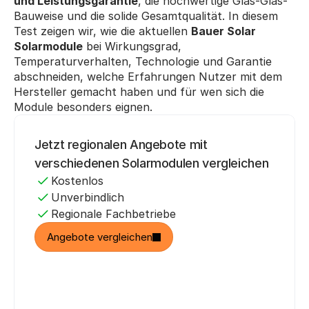
und Leistungsgarantie
, die hochwertige Glas-Glas-
Bauweise und die solide Gesamtqualität. In diesem 
Test zeigen wir, wie die aktuellen 
Bauer Solar 
Solarmodule
 bei Wirkungsgrad, 
Temperaturverhalten, Technologie und Garantie 
abschneiden, welche Erfahrungen Nutzer mit dem 
Hersteller gemacht haben und für wen sich die 
Module besonders eignen.
Bis zu
Jetzt regionalen Angebote mit 
30 %
verschiedenen Solarmodulen vergleichen
Kostenlos
sparen
Unverbindlich
Regionale Fachbetriebe
Angebote vergleichen