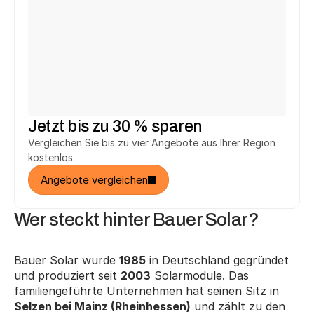
Michael T.
Ute F.
aus Fürth
aus Herne
hat 
2.748 € 
gespart.
hat 
3.294 €
 gespart.
h
Heinrich T.
Jürgen K.
aus Salzhemmendorf
aus Reutlingen
hat 
2.748 €
 gespart.
hat 
5.146 €
 gespart.
h
Jetzt bis zu 30 % sparen
Vergleichen Sie bis zu vier Angebote aus Ihrer Region 
kostenlos.
Angebote vergleichen
Wer steckt hinter Bauer Solar?
Bauer Solar wurde 
1985
 in Deutschland gegründet 
und produziert seit 
2003
 Solarmodule. Das 
familiengeführte Unternehmen hat seinen Sitz in 
Selzen bei Mainz (Rheinhessen)
 und zählt zu den 