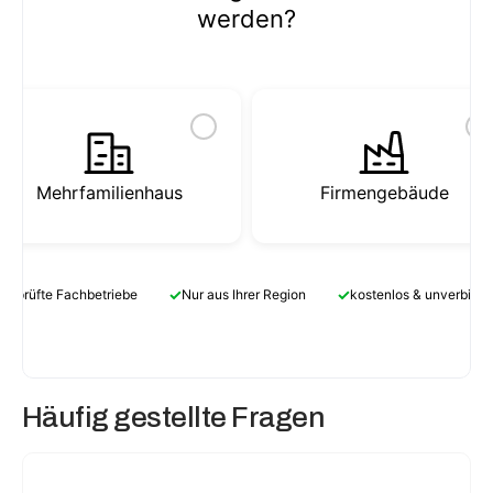
werden?
Mehrfamilienhaus
Firmengebäude
✓
✓
Geprüfte Fachbetriebe
Nur aus Ihrer Region
kostenlos & unverbindl
Häufig gestellte Fragen