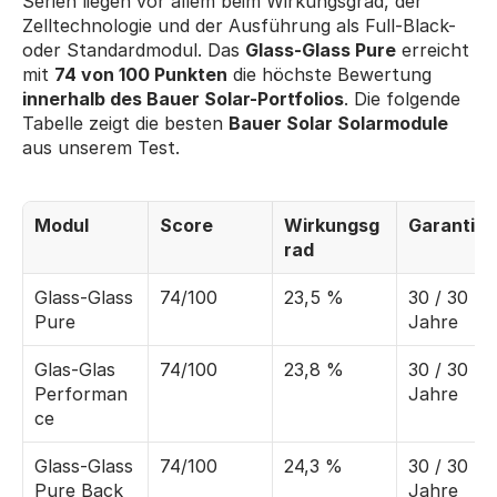
Serien liegen vor allem beim Wirkungsgrad, der 
Zelltechnologie und der Ausführung als Full-Black- 
oder Standardmodul. Das 
Glass-Glass Pure
 erreicht 
mit 
74 von 100 Punkten
 die höchste Bewertung 
innerhalb des Bauer Solar-Portfolios
. Die folgende 
Tabelle zeigt die besten 
Bauer Solar Solarmodule
aus unserem Test.
Modul
Score
Wirkungsg
Garantie
rad
Glass-Glass 
74/100
23,5 %
30 / 30 
Pure
Jahre
Glas-Glas 
74/100
23,8 %
30 / 30 
Performan
Jahre
ce
Glass-Glass 
74/100
24,3 %
30 / 30 
Pure Back 
Jahre