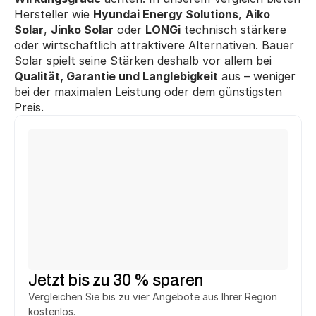
Hersteller wie 
Hyundai Energy Solutions
, 
Aiko 
Solar
, 
Jinko Solar
 oder 
LONGi
 technisch stärkere 
oder wirtschaftlich attraktivere Alternativen. Bauer 
Solar spielt seine Stärken deshalb vor allem bei 
Qualität, Garantie und Langlebigkeit
 aus – weniger 
bei der maximalen Leistung oder dem günstigsten 
Preis.
Michael T.
Ute F.
aus Fürth
aus Herne
hat 
2.748 € 
gespart.
hat 
3.294 €
 gespart.
h
Heinrich T.
Jürgen K.
aus Salzhemmendorf
aus Reutlingen
hat 
2.748 €
 gespart.
hat 
5.146 €
 gespart.
h
Jetzt bis zu 30 % sparen
Vergleichen Sie bis zu vier Angebote aus Ihrer Region 
kostenlos.