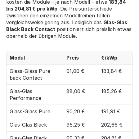
kosten die Module – je nach Modell – etwa 
183,84 
bis 204,81 € pro kWp
. Die Preisunterschiede 
zwischen den einzelnen Modellreihen fallen 
vergleichsweise gering aus. Lediglich das 
Glas-Glas 
Black Back Contact
 positioniert sich preislich etwas 
oberhalb der übrigen Module.
Modul
Preis
€/kWp
Glass-Glass Pure 
91,00 €
183,84 €
back Contact
Glas-Glas 
88,00 €
185,26 €
Performance
Glass-Glass Pure
90,20 €
191,91 €
Glas-Glas Black
95,25 €
202,66 €
Glas-Glas Black 
99,33 €
204,81 €