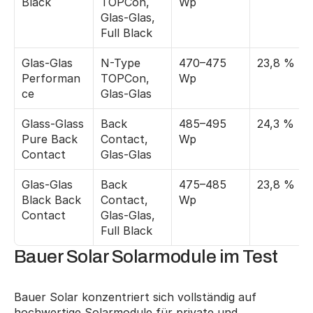
Black
TOPCon, 
Wp
Glas-Glas, 
Full Black
Glas-Glas 
N-Type 
470–475 
23,8 %
Performan
TOPCon, 
Wp
ce
Glas-Glas
Glass-Glass 
Back 
485–495 
24,3 %
Pure Back 
Contact, 
Wp
Contact
Glas-Glas
Glas-Glas 
Back 
475–485 
23,8 %
Black Back 
Contact, 
Wp
Contact
Glas-Glas, 
Full Black
Bauer Solar Solarmodule im Test
Bauer Solar konzentriert sich vollständig auf 
hochwertige Solarmodule für private und 