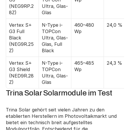
(NEG9RP.2
Ultra, Glas-
8Z)
Glas
Vertex S+ 
N-Type i-
460–480 
24,0 %
G3 Full 
TOPCon 
Wp
Black 
Ultra, Glas-
(NEG9R.25
Glas, Full 
Z)
Black
Vertex S+ 
N-Type i-
465–485 
24,3 %
G3 Shield 
TOPCon 
Wp
(NED9R.28
Ultra, Glas-
Z)
Glas
Trina Solar Solarmodule im Test
Trina Solar gehört seit vielen Jahren zu den 
etablierten Herstellern im Photovoltaikmarkt und 
bietet ein technisch breit aufgestelltes 
Modulportfolio. Entscheidend für die 