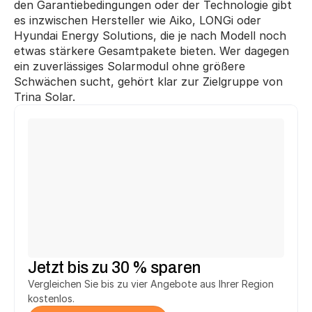
den Garantiebedingungen oder der Technologie gibt 
es inzwischen Hersteller wie Aiko, LONGi oder 
Hyundai Energy Solutions, die je nach Modell noch 
etwas stärkere Gesamtpakete bieten. Wer dagegen 
ein zuverlässiges Solarmodul ohne größere 
Schwächen sucht, gehört klar zur Zielgruppe von 
Trina Solar.
Michael T.
Ute F.
aus Fürth
aus Herne
hat 
2.748 € 
gespart.
hat 
3.294 €
 gespart.
h
Heinrich T.
Jürgen K.
aus Salzhemmendorf
aus Reutlingen
hat 
2.748 €
 gespart.
hat 
5.146 €
 gespart.
h
Jetzt bis zu 30 % sparen
Vergleichen Sie bis zu vier Angebote aus Ihrer Region 
kostenlos.