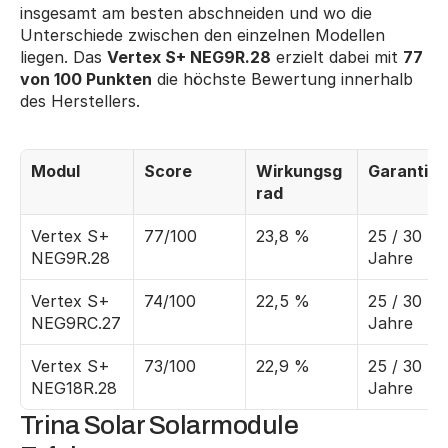
insgesamt am besten abschneiden und wo die 
Unterschiede zwischen den einzelnen Modellen 
liegen. Das 
Vertex S+ NEG9R.28
 erzielt dabei mit 
77 
von 100 Punkten
 die höchste Bewertung innerhalb 
des Herstellers.
Modul
Score
Wirkungsg
Garantie
rad
Vertex S+ 
77/100
23,8 %
25 / 30 
NEG9R.28
Jahre
Vertex S+ 
74/100
22,5 %
25 / 30 
NEG9RC.27
Jahre
Vertex S+ 
73/100
22,9 %
25 / 30 
NEG18R.28
Jahre
Trina Solar Solarmodule 