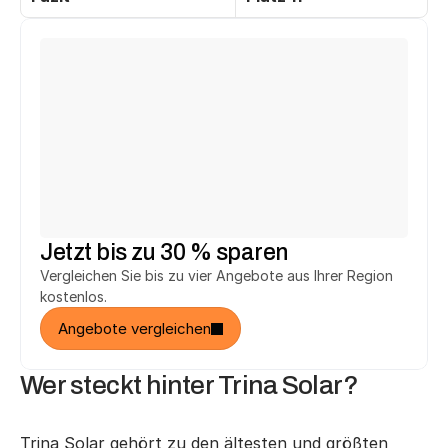
Michael T.
Ute F.
aus Fürth
aus Herne
hat 
2.748 € 
gespart.
hat 
3.294 €
 gespart.
h
Heinrich T.
Jürgen K.
aus Salzhemmendorf
aus Reutlingen
hat 
2.748 €
 gespart.
hat 
5.146 €
 gespart.
h
Jetzt bis zu 30 % sparen
Vergleichen Sie bis zu vier Angebote aus Ihrer Region 
kostenlos.
Angebote vergleichen
Wer steckt hinter Trina Solar?
Trina Solar gehört zu den ältesten und größten 