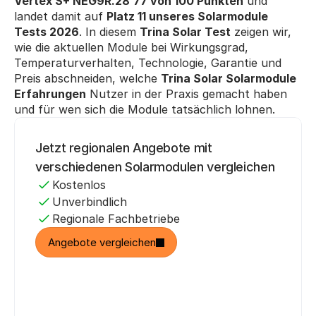
Vertex S+ NEG9R.28
77 von 100 Punkten
 und 
landet damit auf 
Platz 11 unseres Solarmodule 
Tests 2026
. In diesem 
Trina Solar Test
 zeigen wir, 
wie die aktuellen Module bei Wirkungsgrad, 
Temperaturverhalten, Technologie, Garantie und 
Preis abschneiden, welche 
Trina Solar Solarmodule 
Erfahrungen
 Nutzer in der Praxis gemacht haben 
und für wen sich die Module tatsächlich lohnen.
Bis zu
Jetzt regionalen Angebote mit 
30 %
verschiedenen Solarmodulen vergleichen
Kostenlos
sparen
Unverbindlich
Regionale Fachbetriebe
Angebote vergleichen