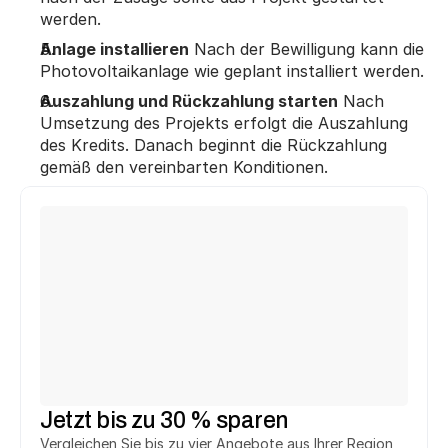
werden.
Anlage installieren
 Nach der Bewilligung kann die 
Photovoltaikanlage wie geplant installiert werden.
Auszahlung und Rückzahlung starten
 Nach 
Umsetzung des Projekts erfolgt die Auszahlung 
des Kredits. Danach beginnt die Rückzahlung 
gemäß den vereinbarten Konditionen.
Michael T.
Ute F.
aus Fürth
aus Herne
hat 
2.748 € 
gespart.
hat 
3.294 €
 gespart.
h
Heinrich T.
Jürgen K.
aus Salzhemmendorf
aus Reutlingen
hat 
2.748 €
 gespart.
hat 
5.146 €
 gespart.
h
Jetzt bis zu 30 % sparen
Vergleichen Sie bis zu vier Angebote aus Ihrer Region 