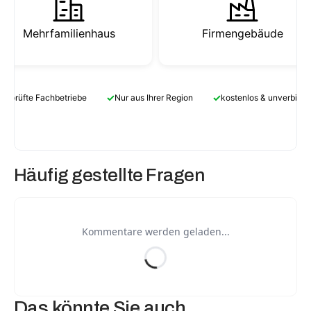
Mehrfamilienhaus
Firmengebäude
✓
✓
Geprüfte Fachbetriebe
Nur aus Ihrer Region
kostenlos & unverbindl
Häufig gestellte Fragen
Kommentare werden geladen...
Das könnte Sie auch 