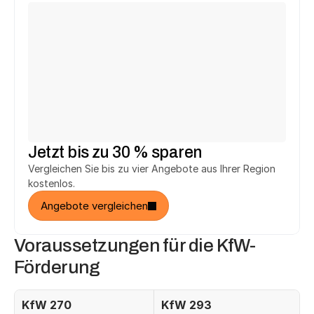
Michael T.
Ute F.
aus Fürth
aus Herne
hat 
2.748 € 
gespart.
hat 
3.294 €
 gespart.
h
Heinrich T.
Jürgen K.
aus Salzhemmendorf
aus Reutlingen
hat 
2.748 €
 gespart.
hat 
5.146 €
 gespart.
h
Jetzt bis zu 30 % sparen
Vergleichen Sie bis zu vier Angebote aus Ihrer Region 
kostenlos.
Angebote vergleichen
Voraussetzungen für die KfW-
Förderung
KfW 270
KfW 293