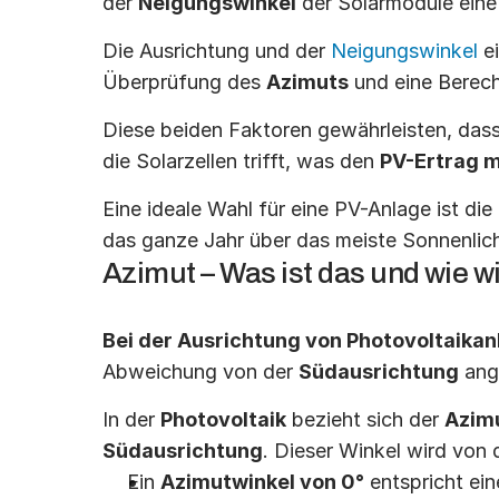
der 
Neigungswinkel
 der Solarmodule eine
Die Ausrichtung und der 
Neigungswinkel
 e
Überprüfung des 
Azimuts
 und eine Berec
Diese beiden Faktoren gewährleisten, dass
die Solarzellen trifft, was den 
PV-Ertrag 
Eine ideale Wahl für eine PV-Anlage ist die 
das ganze Jahr über das meiste Sonnenlic
Azimut – Was ist das und wie w
Bei der Ausrichtung von Photovoltaika
Abweichung von der 
Südausrichtung
 ang
In der 
Photovoltaik
 bezieht sich der 
Azim
Südausrichtung
. Dieser Winkel wird von 
Ein 
Azimutwinkel von 0°
 entspricht ei