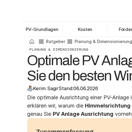
Scroll to view headings
0
%
PV-Grundlagen
Kosten
Förde
Ratgeber
Planung & Dimensionierung
PLANUNG & DIMENSIONIERUNG
Optimale PV Anlag
Sie den besten Wi
Kerim Sagir
Stand:
06.06.2026
Die optimale Ausrichtung einer PV-Anlage i
erklären wir, warum die 
Himmelsrichtung
genau Sie 
PV Anlage Ausrichtung
 vorneh
Zusammenfassung