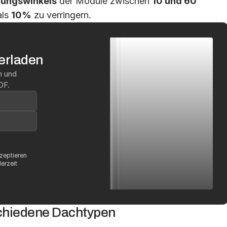
gungswinkels
 der Module zwischen 
10 und 60 
ls 
10%
 zu verringern.
erladen
 und 
DF.
zeptieren 
erzeit 
schiedene Dachtypen