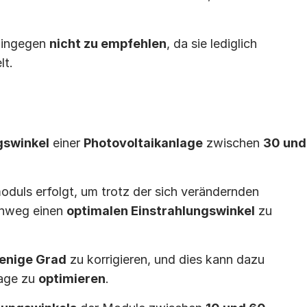
hingegen 
nicht zu empfehlen
, da sie lediglich 
lt.
​
gswinkel
 einer 
Photovoltaikanlage
 zwischen 
30 und 
oduls erfolgt, um trotz der sich verändernden 
nweg einen 
optimalen Einstrahlungswinkel
 zu 
enige Grad
 zu korrigieren, und dies kann dazu 
age zu 
optimieren
.