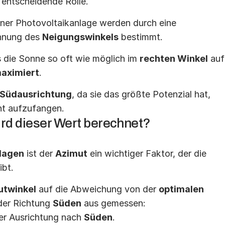
 entscheidende Rolle.
iner Photovoltaikanlage werden durch eine 
hnung des 
Neigungswinkels
 bestimmt.
 die Sonne so oft wie möglich im 
rechten Winkel
 auf 
maximiert
.
Südausrichtung
, da sie das größte Potenzial hat, 
ht aufzufangen.
ird dieser Wert berechnet?
nlagen
 ist der 
Azimut
 ein wichtiger Faktor, der die 
ibt.
utwinkel
 auf die Abweichung von der 
optimalen 
der Richtung 
Süden
 aus gemessen:
ner Ausrichtung nach 
Süden
.