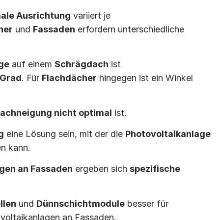
ale Ausrichtung
 variiert je 
her
 und 
Fassaden
 erfordern unterschiedliche 
ge
 auf einem 
Schrägdach
 ist 
 Grad
. Für 
Flachdächer
 hingegen ist ein Winkel 
achneigung nicht optimal
 ist.
g
 eine Lösung sein, mit der die 
Photovoltaikanlage 
n kann.
agen an Fassaden
 ergeben sich 
spezifische 
llen
 und 
Dünnschichtmodule
 besser für 
voltaikanlagen an Fassaden.