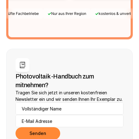
✓
✓
Geprüfte Fachbetriebe
Nur aus Ihrer Region
kostenlos & unverbindl
Photovoltaik -Handbuch zum 
mitnehmen?
Tragen Sie sich jetzt in unseren kostenfreien 
Newsletter ein und wir senden Ihnen Ihr Exemplar zu.
Senden