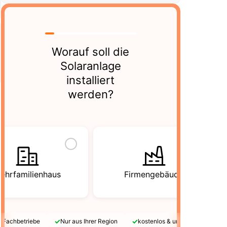
Worauf soll die
Solaranlage
installiert
werden?
ehrfamilienhaus
Firmengebäude
✓
✓
e Fachbetriebe
Nur aus Ihrer Region
kostenlos & unverbindlich