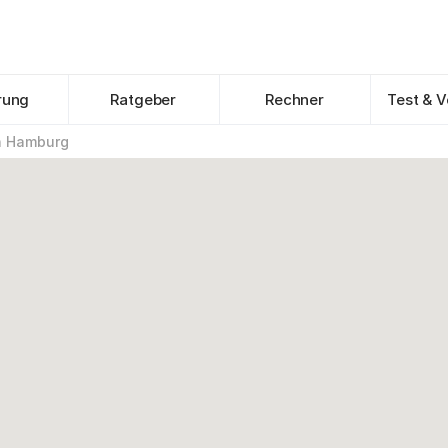
rung
Ratgeber
Rechner
Test & V
n Hamburg