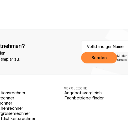
itnehmen?
ien 
Mit der
Senden
xemplar zu.
unsere 
VERGLEICHE
tionsrechner
Angebotsvergleich
rechner
Fachbetriebe finden
echner
chenrechner
rgrößenrechner
ftlichkeitsrechner