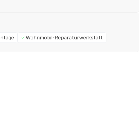
ntage
Wohnmobil-Reparaturwerkstatt
Ein- / Zweifamilienhaus
M
✓
Geprüft