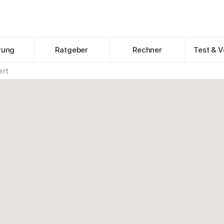
rung
Ratgeber
Rechner
Test & V
ert