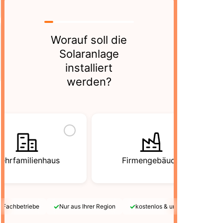
Worauf soll die
Solaranlage
installiert
werden?
ehrfamilienhaus
Firmengebäude
✓
✓
e Fachbetriebe
Nur aus Ihrer Region
kostenlos & unverbindlich