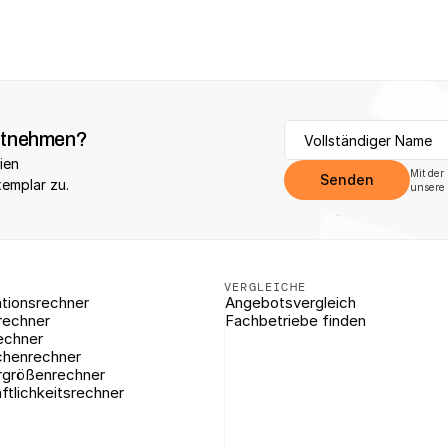
itnehmen?
ien 
Mit der
Senden
xemplar zu.
unsere 
VERGLEICHE
tionsrechner
Angebotsvergleich
rechner
Fachbetriebe finden
echner
chenrechner
rgrößenrechner
ftlichkeitsrechner