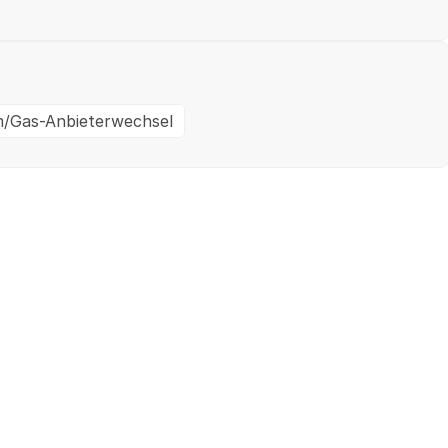
/Gas-Anbieterwechsel
Ein- / Zweifamilienhaus
M
✓
Geprüft