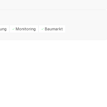
ung
Monitoring
Baumarkt
Ein- / Zweifamilienhaus
M
✓
Geprüft