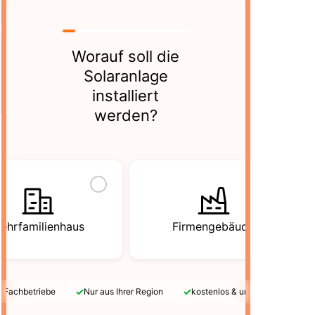
Worauf soll die
Solaranlage
installiert
werden?
ehrfamilienhaus
Firmengebäude
✓
✓
e Fachbetriebe
Nur aus Ihrer Region
kostenlos & unverbindlich