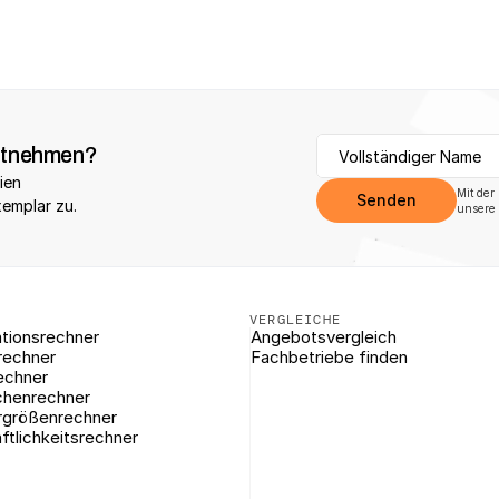
itnehmen?
ien 
Mit der
Senden
xemplar zu.
unsere 
VERGLEICHE
tionsrechner
Angebotsvergleich
rechner
Fachbetriebe finden
echner
chenrechner
rgrößenrechner
ftlichkeitsrechner