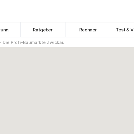
rung
Ratgeber
Rechner
Test & V
 Die Profi-Baumärkte Zwickau