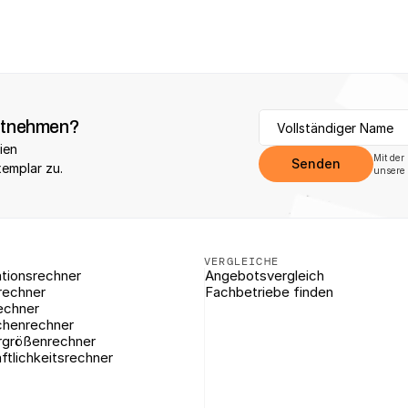
itnehmen?
ien 
Mit der
Senden
xemplar zu.
unsere 
VERGLEICHE
tionsrechner
Angebotsvergleich
rechner
Fachbetriebe finden
echner
chenrechner
rgrößenrechner
ftlichkeitsrechner