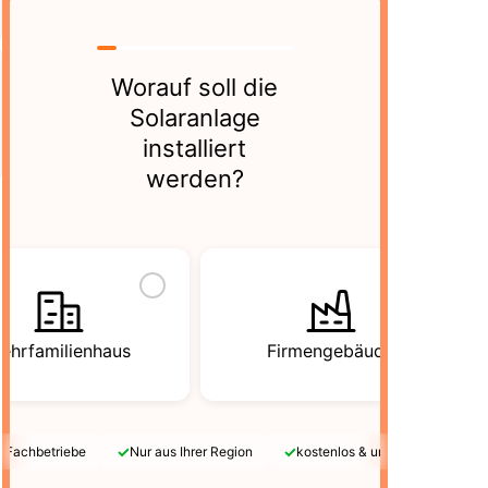
Worauf soll die
Solaranlage
installiert
werden?
ehrfamilienhaus
Firmengebäude
✓
✓
e Fachbetriebe
Nur aus Ihrer Region
kostenlos & unverbindlich