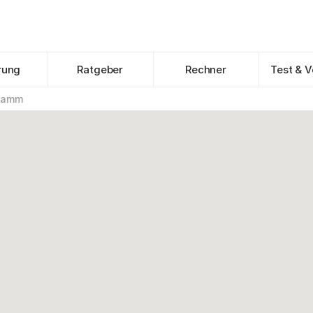
rung
Ratgeber
Rechner
Test & V
’damm