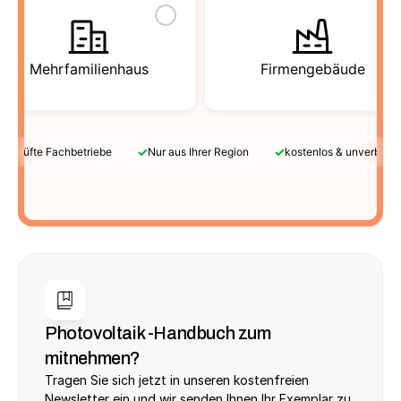
Mehrfamilienhaus
Firmengebäude
✓
✓
Geprüfte Fachbetriebe
Nur aus Ihrer Region
kostenlos & unverbindl
Photovoltaik -Handbuch zum 
mitnehmen?
Tragen Sie sich jetzt in unseren kostenfreien 
Newsletter ein und wir senden Ihnen Ihr Exemplar zu.