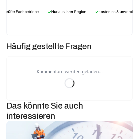
✓
✓
Geprüfte Fachbetriebe
Nur aus Ihrer Region
kostenlos & unverbindl
Häufig gestellte Fragen
Kommentare werden geladen...
Das könnte Sie auch 
interessieren